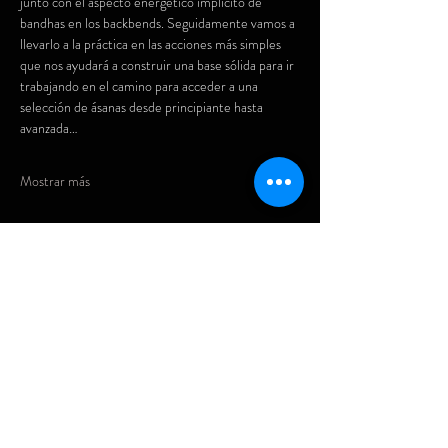
junto con el aspecto energético implícito de 
bandhas en los backbends. Seguidamente vamos a 
llevarlo a la práctica en las acciones más simples 
que nos ayudará a construir una base sólida para ir 
trabajando en el camino para acceder a una 
selección de ásanas desde principiante hasta 
avanzada…
Mostrar más
Compartir este evento