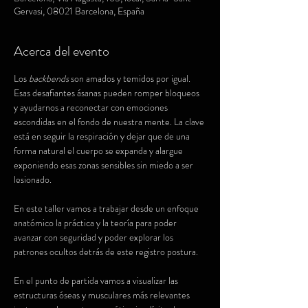
Gervasi, 08021 Barcelona, España
Acerca del evento
Los 
backbends 
son amados y temidos por igual. 
Esas desafiantes ásanas pueden romper bloqueos 
y ayudarnos a reconectar con emociones 
escondidas en el fondo de nuestra mente. La clave 
está en seguir la respiración y dejar que de una 
forma natural el cuerpo se expanda y alargue 
exponiendo esas zonas sensibles sin miedo a ser 
lesionado. 
En este taller vamos a trabajar desde un enfoque 
anatómico la práctica y la teoría para poder 
avanzar con seguridad y poder explorar los 
patrones ocultos detrás de este registro postura.
En el punto de partida vamos a visualizar las 
estructuras óseas y musculares más relevantes 